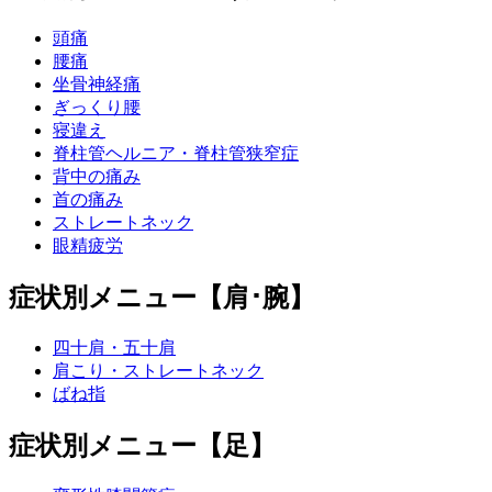
頭痛
腰痛
坐骨神経痛
ぎっくり腰
寝違え
脊柱管ヘルニア・脊柱管狭窄症
背中の痛み
首の痛み
ストレートネック
眼精疲労
症状別メニュー【肩･腕】
四十肩・五十肩
肩こり・ストレートネック
ばね指
症状別メニュー【足】