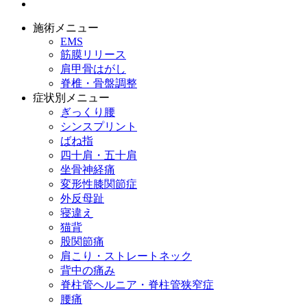
施術メニュー
EMS
筋膜リリース
肩甲骨はがし
脊椎・骨盤調整
症状別メニュー
ぎっくり腰
シンスプリント
ばね指
四十肩・五十肩
坐骨神経痛
変形性膝関節症
外反母趾
寝違え
猫背
股関節痛
肩こり・ストレートネック
背中の痛み
脊柱管ヘルニア・脊柱管狭窄症
腰痛