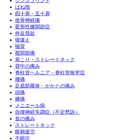
シンスプリント
ばね指
四十肩・五十肩
坐骨神経痛
変形性膝関節症
外反母趾
寝違え
猫背
股関節痛
肩こり・ストレートネック
背中の痛み
脊柱管ヘルニア・脊柱管狭窄症
腰痛
足底筋膜炎・かかとの痛み
頭痛
膝痛
メニエール病
自律神経失調症（不定愁訴）
首の痛み
ストレートネック
眼精疲労
不眠症