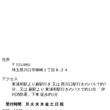
住所
〒333-0861
埼玉県川口市柳崎１丁目８-２４
アクセス
東浦和駅より蕨駅行き 又は 西川口駅行きのバスで約7
分、又は 蕨駅より 東浦和駅行きのバスで約12分 「伊
刈消防署」下車 徒歩約1分
受付時間
月
火
水
木
金
土
日
祝