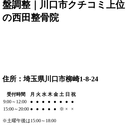
盤調整｜川口市クチコミ上位
の西田整骨院
住所：埼玉県川口市柳崎1-8-24
受付時間
月
火
水
木
金
土
日
祝
9:00～12:00
●
●
●
●
●
●
●
●
15:00～20:00
●
●
●
●
●
※
×
×
※土曜午後は15:00～18:00