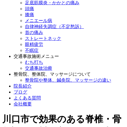
足底筋膜炎・かかとの痛み
頭痛
膝痛
メニエール病
自律神経失調症（不定愁訴）
首の痛み
ストレートネック
眼精疲労
不眠症
交通事故施術メニュー
むち打ち
交通事故治療
整骨院、整体院、マッサージについて
整骨院や整体、鍼灸院、マッサージの違い
院長紹介
ブログ
よくある質問
会社概要
川口市で効果のある脊椎・骨